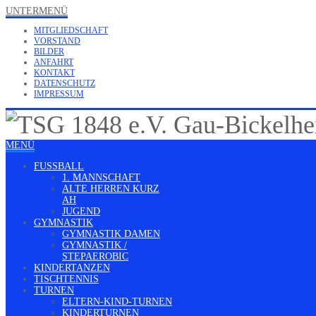
UNTERMENÜ
MITGLIEDSCHAFT
VORSTAND
BILDER
ANFAHRT
KONTAKT
DATENSCHUTZ
IMPRESSUM
MENÜ
FUSSBALL
1. MANNSCHAFT
ALTE HERREN KURZ
AH
JUGEND
GYMNASTIK
GYMNASTIK DAMEN
GYMNASTIK /
STEPAEROBIC
KINDERTANZEN
TISCHTENNIS
TURNEN
ELTERN-KIND-TURNEN
KINDERTURNEN