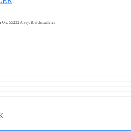
LER
 Ort: 55232 Alzey, Bleichstraße 23
K