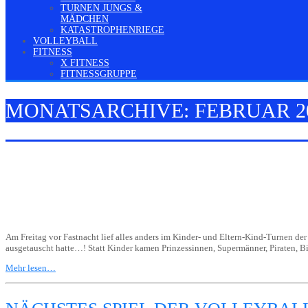
TURNEN JUNGS &
MÄDCHEN
KATASTROPHENRIEGE
VOLLEYBALL
FITNESS
X FITNESS
FITNESSGRUPPE
MONATSARCHIVE: FEBRUAR 2
Am Freitag vor Fastnacht lief alles anders im Kinder- und Eltern-Kind-Turnen de
ausgetauscht hatte…! Statt Kinder kamen Prinzessinnen, Supermänner, Piraten, B
Mehr lesen…