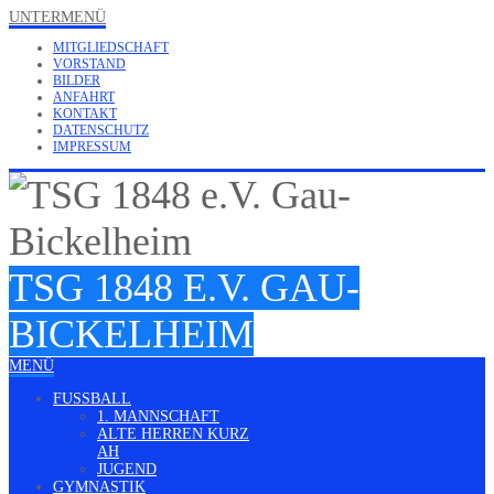
UNTERMENÜ
MITGLIEDSCHAFT
VORSTAND
BILDER
ANFAHRT
KONTAKT
DATENSCHUTZ
IMPRESSUM
TSG 1848 E.V. GAU-
BICKELHEIM
MENÜ
FUSSBALL
1. MANNSCHAFT
ALTE HERREN KURZ
AH
JUGEND
GYMNASTIK