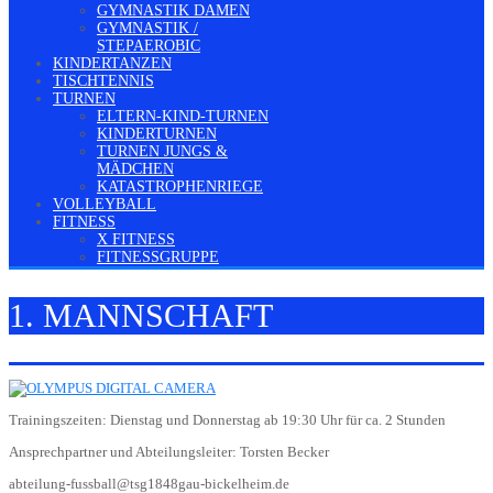
GYMNASTIK DAMEN
GYMNASTIK /
STEPAEROBIC
KINDERTANZEN
TISCHTENNIS
TURNEN
ELTERN-KIND-TURNEN
KINDERTURNEN
TURNEN JUNGS &
MÄDCHEN
KATASTROPHENRIEGE
VOLLEYBALL
FITNESS
X FITNESS
FITNESSGRUPPE
1. MANNSCHAFT
Trainingszeiten: Dienstag und Donnerstag ab 19:30 Uhr für ca. 2 Stunden
Ansprechpartner und Abteilungsleiter: Torsten Becker
abteilung-fussball@tsg1848gau-bickelheim.de