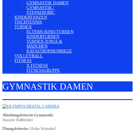
GYMNASTIK DAMEN
GYMNASTIK /
STEPAEROBIC
KINDERTANZEN
TISCHTENNIS
TURNEN
ELTERN-KIND-TURNEN
KINDERTURNEN
TURNEN JUNGS &
MÄDCHEN
KATASTROPHENRIEGE
VOLLEYBALL
FITNESS
X FITNESS
FITNESSGRUPPE
GYMNASTIK DAMEN
Abteilungsleiterin Gymnastik:
Annette Faßbinder
Übungsleiterin:
Ulrike Schnabel