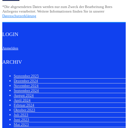
*Die abgesendeten Daten werden nur zum Zweck der Bearbeitung Ihres
Anliegens verarbeitet. Weitere Informationen finden Sie in unserer
Datenschutzerklärung
LOGIN
Anmelden
ARCHIV
September 2025
Dezember 2024
November 2024
September 2024
August 2024
April 2024
Februar 2024
Oktober 2023
Juli 2023
Juni 2023
Mai 2023