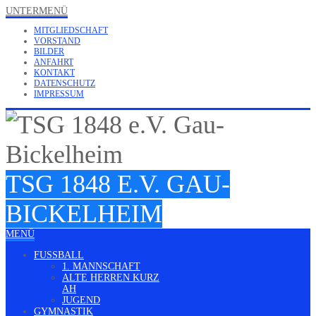
UNTERMENÜ
MITGLIEDSCHAFT
VORSTAND
BILDER
ANFAHRT
KONTAKT
DATENSCHUTZ
IMPRESSUM
TSG 1848 E.V. GAU-
BICKELHEIM
MENÜ
FUSSBALL
1. MANNSCHAFT
ALTE HERREN KURZ
AH
JUGEND
GYMNASTIK