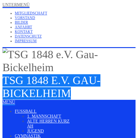
UNTERMENÜ
MITGLIEDSCHAFT
VORSTAND
BILDER
ANFAHRT
KONTAKT
DATENSCHUTZ
IMPRESSUM
TSG 1848 E.V. GAU-
BICKELHEIM
MENÜ
FUSSBALL
1. MANNSCHAFT
ALTE HERREN KURZ
AH
JUGEND
GYMNASTIK