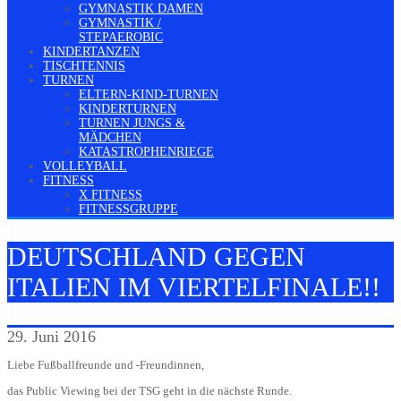
GYMNASTIK DAMEN
GYMNASTIK /
STEPAEROBIC
KINDERTANZEN
TISCHTENNIS
TURNEN
ELTERN-KIND-TURNEN
KINDERTURNEN
TURNEN JUNGS &
MÄDCHEN
KATASTROPHENRIEGE
VOLLEYBALL
FITNESS
X FITNESS
FITNESSGRUPPE
DEUTSCHLAND GEGEN
ITALIEN IM VIERTELFINALE!!
29. Juni 2016
Liebe Fußballfreunde und -Freundinnen,
das Public Viewing bei der TSG geht in die nächste Runde.