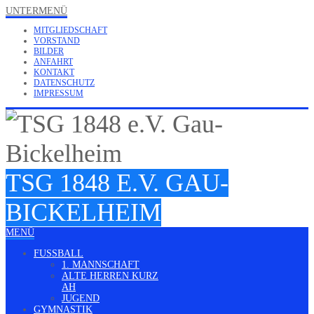
UNTERMENÜ
MITGLIEDSCHAFT
VORSTAND
BILDER
ANFAHRT
KONTAKT
DATENSCHUTZ
IMPRESSUM
TSG 1848 E.V. GAU-
BICKELHEIM
MENÜ
FUSSBALL
1. MANNSCHAFT
ALTE HERREN KURZ
AH
JUGEND
GYMNASTIK