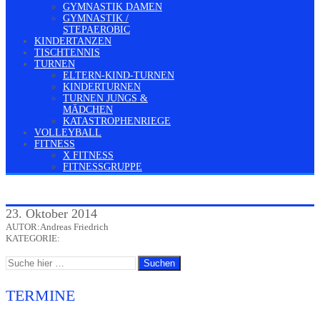
GYMNASTIK DAMEN
GYMNASTIK /
STEPAEROBIC
KINDERTANZEN
TISCHTENNIS
TURNEN
ELTERN-KIND-TURNEN
KINDERTURNEN
TURNEN JUNGS &
MÄDCHEN
KATASTROPHENRIEGE
VOLLEYBALL
FITNESS
X FITNESS
FITNESSGRUPPE
23. Oktober 2014
AUTOR:Andreas Friedrich
KATEGORIE:
TERMINE