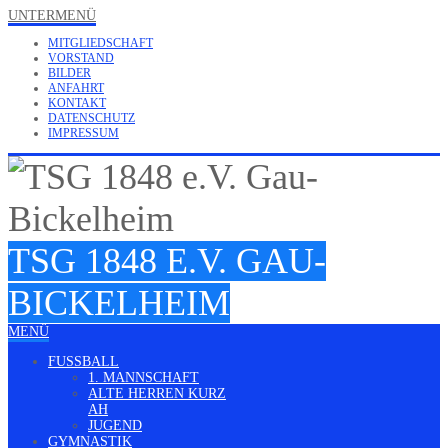
UNTERMENÜ
MITGLIEDSCHAFT
VORSTAND
BILDER
ANFAHRT
KONTAKT
DATENSCHUTZ
IMPRESSUM
TSG 1848 E.V. GAU-
BICKELHEIM
MENÜ
FUSSBALL
1. MANNSCHAFT
ALTE HERREN KURZ
AH
JUGEND
GYMNASTIK