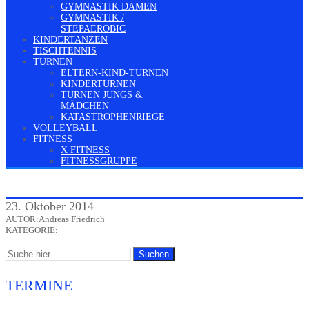
GYMNASTIK DAMEN
GYMNASTIK /
STEPAEROBIC
KINDERTANZEN
TISCHTENNIS
TURNEN
ELTERN-KIND-TURNEN
KINDERTURNEN
TURNEN JUNGS &
MÄDCHEN
KATASTROPHENRIEGE
VOLLEYBALL
FITNESS
X FITNESS
FITNESSGRUPPE
23. Oktober 2014
AUTOR:Andreas Friedrich
KATEGORIE:
TERMINE