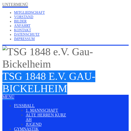
UNTERMENÜ
MITGLIEDSCHAFT
VORSTAND
BILDER
ANFAHRT
KONTAKT
DATENSCHUTZ
IMPRESSUM
TSG 1848 E.V. GAU-
BICKELHEIM
MENÜ
FUSSBALL
1. MANNSCHAFT
ALTE HERREN KURZ
AH
JUGEND
GYMNASTIK