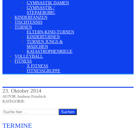
GYMNASTIK DAMEN
GYMNASTIK /
STEPAEROBIC
KINDERTANZEN
TISCHTENNIS
TURNEN
ELTERN-KIND-TURNEN
KINDERTURNEN
TURNEN JUNGS &
MÄDCHEN
KATASTROPHENRIEGE
VOLLEYBALL
FITNESS
X FITNESS
FITNESSGRUPPE
23. Oktober 2014
AUTOR:Andreas Friedrich
KATEGORIE:
TERMINE