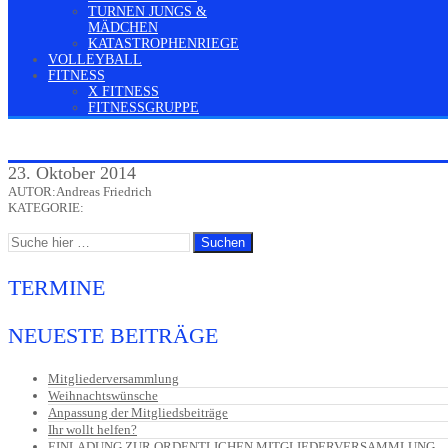
TURNEN JUNGS &
MÄDCHEN
KATASTROPHENRIEGE
VOLLEYBALL
FITNESS
X FITNESS
FITNESSGRUPPE
23. Oktober 2014
AUTOR:Andreas Friedrich
KATEGORIE:
TERMINE
NEUESTE BEITRÄGE
Mitgliederversammlung
Weihnachtswünsche
Anpassung der Mitgliedsbeiträge
Ihr wollt helfen?
EINLADUNG ZUR ORDENTLICHEN MITGLIEDERVERSAMMLUNG