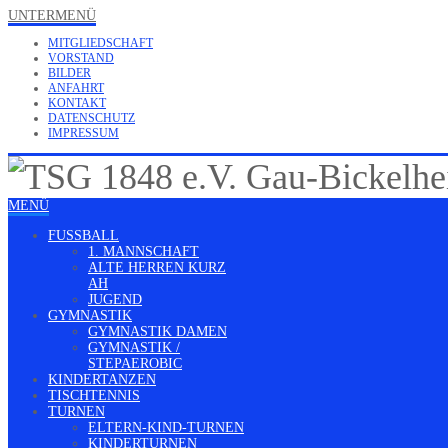
UNTERMENÜ
MITGLIEDSCHAFT
VORSTAND
BILDER
ANFAHRT
KONTAKT
DATENSCHUTZ
IMPRESSUM
MENÜ
FUSSBALL
1. MANNSCHAFT
ALTE HERREN KURZ
AH
JUGEND
GYMNASTIK
GYMNASTIK DAMEN
GYMNASTIK /
STEPAEROBIC
KINDERTANZEN
TISCHTENNIS
TURNEN
ELTERN-KIND-TURNEN
KINDERTURNEN