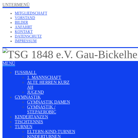
UNTERMENÜ
MITGLIEDSCHAFT
VORSTAND
BILDER
ANFAHRT
KONTAKT
DATENSCHUTZ
IMPRESSUM
MENÜ
FUSSBALL
1. MANNSCHAFT
ALTE HERREN KURZ
AH
JUGEND
GYMNASTIK
GYMNASTIK DAMEN
GYMNASTIK /
STEPAEROBIC
KINDERTANZEN
TISCHTENNIS
TURNEN
ELTERN-KIND-TURNEN
KINDERTURNEN