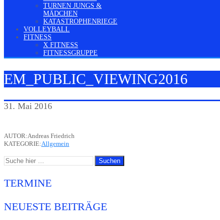
TURNEN JUNGS &
MÄDCHEN
KATASTROPHENRIEGE
VOLLEYBALL
FITNESS
X FITNESS
FITNESSGRUPPE
EM_PUBLIC_VIEWING2016
31. Mai 2016
AUTOR:Andreas Friedrich
KATEGORIE:
Allgemein
TERMINE
NEUESTE BEITRÄGE