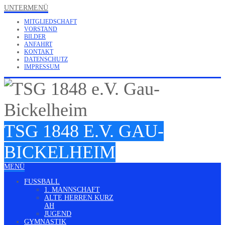
UNTERMENÜ
MITGLIEDSCHAFT
VORSTAND
BILDER
ANFAHRT
KONTAKT
DATENSCHUTZ
IMPRESSUM
TSG 1848 E.V. GAU-
BICKELHEIM
MENÜ
FUSSBALL
1. MANNSCHAFT
ALTE HERREN KURZ
AH
JUGEND
GYMNASTIK