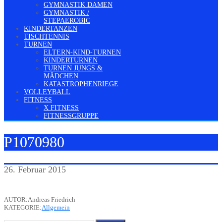
GYMNASTIK DAMEN
GYMNASTIK /
STEPAEROBIC
KINDERTANZEN
TISCHTENNIS
TURNEN
ELTERN-KIND-TURNEN
KINDERTURNEN
TURNEN JUNGS &
MÄDCHEN
KATASTROPHENRIEGE
VOLLEYBALL
FITNESS
X FITNESS
FITNESSGRUPPE
P1070980
26. Februar 2015
AUTOR:Andreas Friedrich
KATEGORIE:
Allgemein