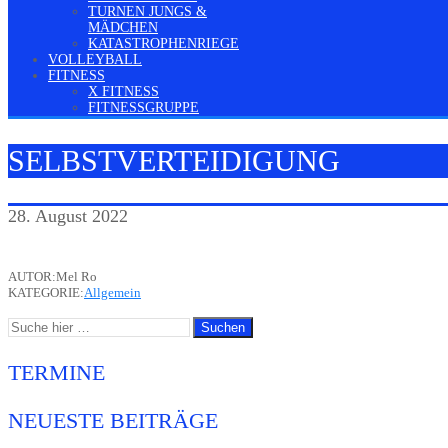
TURNEN JUNGS &
MÄDCHEN
KATASTROPHENRIEGE
VOLLEYBALL
FITNESS
X FITNESS
FITNESSGRUPPE
SELBSTVERTEIDIGUNG
28. August 2022
AUTOR:Mel Ro
KATEGORIE:
Allgemein
TERMINE
NEUESTE BEITRÄGE