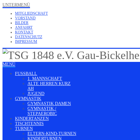
UNTERMENÜ
MITGLIEDSCHAFT
VORSTAND
BILDER
ANFAHRT
KONTAKT
DATENSCHUTZ
IMPRESSUM
MENÜ
FUSSBALL
1. MANNSCHAFT
ALTE HERREN KURZ
AH
JUGEND
GYMNASTIK
GYMNASTIK DAMEN
GYMNASTIK /
STEPAEROBIC
KINDERTANZEN
TISCHTENNIS
TURNEN
ELTERN-KIND-TURNEN
KINDERTURNEN