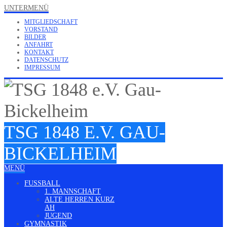
UNTERMENÜ
MITGLIEDSCHAFT
VORSTAND
BILDER
ANFAHRT
KONTAKT
DATENSCHUTZ
IMPRESSUM
TSG 1848 E.V. GAU-
BICKELHEIM
MENÜ
FUSSBALL
1. MANNSCHAFT
ALTE HERREN KURZ
AH
JUGEND
GYMNASTIK