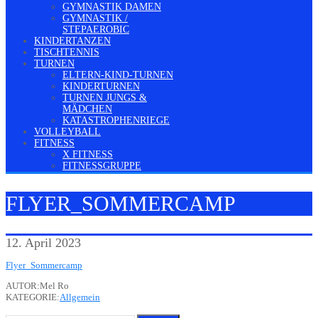
GYMNASTIK DAMEN
GYMNASTIK /
STEPAEROBIC
KINDERTANZEN
TISCHTENNIS
TURNEN
ELTERN-KIND-TURNEN
KINDERTURNEN
TURNEN JUNGS &
MÄDCHEN
KATASTROPHENRIEGE
VOLLEYBALL
FITNESS
X FITNESS
FITNESSGRUPPE
FLYER_SOMMERCAMP
12. April 2023
Flyer_Sommercamp
AUTOR:Mel Ro
KATEGORIE:
Allgemein