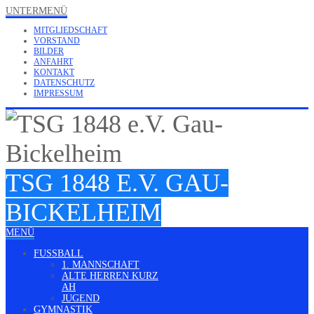
UNTERMENÜ
MITGLIEDSCHAFT
VORSTAND
BILDER
ANFAHRT
KONTAKT
DATENSCHUTZ
IMPRESSUM
TSG 1848 E.V. GAU-
BICKELHEIM
MENÜ
FUSSBALL
1. MANNSCHAFT
ALTE HERREN KURZ
AH
JUGEND
GYMNASTIK