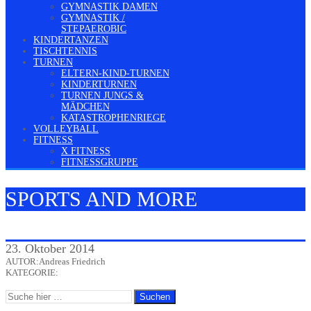
GYMNASTIK DAMEN
GYMNASTIK /
STEPAEROBIC
KINDERTANZEN
TISCHTENNIS
TURNEN
ELTERN-KIND-TURNEN
KINDERTURNEN
TURNEN JUNGS &
MÄDCHEN
KATASTROPHENRIEGE
VOLLEYBALL
FITNESS
X FITNESS
FITNESSGRUPPE
SPORTS AND MORE
23. Oktober 2014
AUTOR:Andreas Friedrich
KATEGORIE: