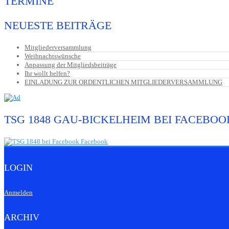
TERMINE
NEUESTE BEITRÄGE
Mitgliederversammlung
Weihnachtswünsche
Anpassung der Mitgliedsbeiträge
Ihr wollt helfen?
EINLADUNG ZUR ORDENTLICHEN MITGLIEDERVERSAMMLUNG
TSG 1848 GAU-BICKELHEIM BEI FACEBOO
LOGIN
Anmelden
ARCHIV