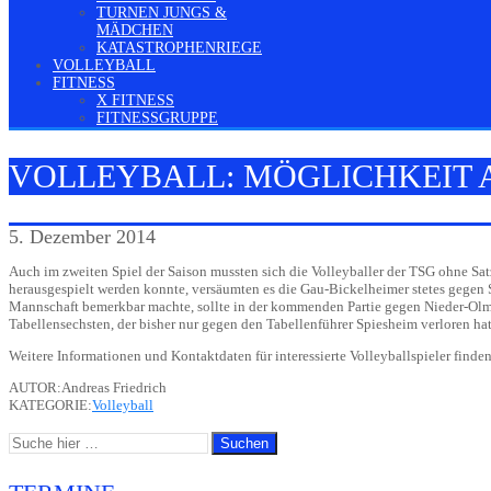
TURNEN JUNGS &
MÄDCHEN
KATASTROPHENRIEGE
VOLLEYBALL
FITNESS
X FITNESS
FITNESSGRUPPE
VOLLEYBALL: MÖGLICHKEIT 
5. Dezember 2014
Auch im zweiten Spiel der Saison mussten sich die Volleyballer der TSG ohne S
herausgespielt werden konnte, versäumten es die Gau-Bickelheimer stetes gege
Mannschaft bemerkbar machte, sollte in der kommenden Partie gegen Nieder-Olm
Tabellensechsten, der bisher nur gegen den Tabellenführer Spiesheim verloren ha
Weitere Informationen und Kontaktdaten für interessierte Volleyballspieler finden
AUTOR:Andreas Friedrich
KATEGORIE:
Volleyball