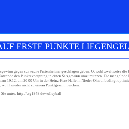
AUF ERSTE PUNKTE LIEGENGE
atzgewinn gegen schwache Partenheimer geschlagen geben. Obwohl zweitweise die 
n Satzende den Punktevorsprung in einen Satzgewinn umzumünzen. Die mangelnde Ko
 am 19.12. um 20.00 Uhr in der Heinz-Kerz-Halle in Nieder-Olm unbedingt optimie
t, wohl wieder nicht zu einem Punktgewinn reichen.
 Sie unter: http://tsg1848.de/volleyball