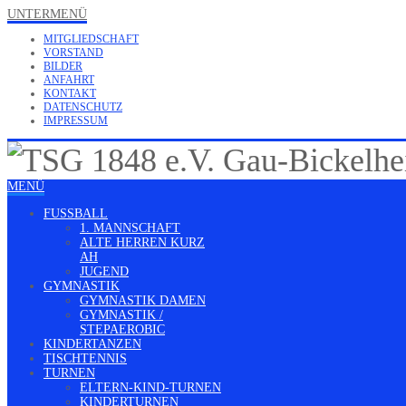
UNTERMENÜ
MITGLIEDSCHAFT
VORSTAND
BILDER
ANFAHRT
KONTAKT
DATENSCHUTZ
IMPRESSUM
MENÜ
FUSSBALL
1. MANNSCHAFT
ALTE HERREN KURZ
AH
JUGEND
GYMNASTIK
GYMNASTIK DAMEN
GYMNASTIK /
STEPAEROBIC
KINDERTANZEN
TISCHTENNIS
TURNEN
ELTERN-KIND-TURNEN
KINDERTURNEN