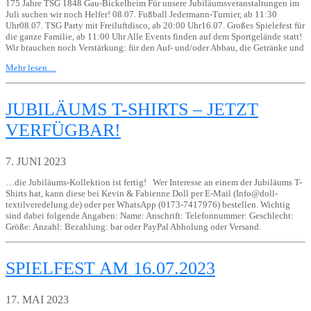
175 Jahre TSG 1848 Gau-Bickelheim Für unsere Jubiläumsveranstaltungen im
Juli suchen wir noch Helfer! 08.07. Fußball Jedermann-Turnier, ab 11:30
Uhr08.07. TSG Party mit Freiluftdisco, ab 20:00 Uhr16.07. Großes Spielefest für
die ganze Familie, ab 11:00 Uhr Alle Events finden auf dem Sportgelände statt!
Wir brauchen noch Verstärkung: für den Auf- und/oder Abbau, die Getränke und
Mehr lesen…
JUBILÄUMS T-SHIRTS – JETZT
VERFÜGBAR!
7. JUNI 2023
…die Jubiläums-Kollektion ist fertig! Wer Interesse an einem der Jubiläums T-
Shirts hat, kann diese bei Kevin & Fabienne Doll per E-Mail (Info@doll-
textilveredelung.de) oder per WhatsApp (0173-7417976) bestellen. Wichtig
sind dabei folgende Angaben: Name: Anschrift: Telefonnummer: Geschlecht:
Größe: Anzahl: Bezahlung: bar oder PayPal Abholung oder Versand.
SPIELFEST AM 16.07.2023
17. MAI 2023