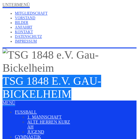
UNTERMENÜ
MITGLIEDSCHAFT
VORSTAND
BILDER
ANFAHRT
KONTAKT
DATENSCHUTZ
IMPRESSUM
TSG 1848 E.V. GAU-
BICKELHEIM
MENÜ
FUSSBALL
1. MANNSCHAFT
ALTE HERREN KURZ
AH
JUGEND
GYMNASTIK