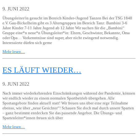
9. JUNI 2022
Übungsleiter/in gesucht im Bereich Kinder-/Jugend Tanzen Bei der TSG 1848
e.V. Gau-Bickelheim gibt es 3 Altersgruppen im Bereich Tanz: Bambini 3-6
Jahre Kinder 7-11 Jahre Jugend ab 12 Jahre Wir suchen für die „Bambini“
Gruppe eine*n neue*n Übungsleiter*in: Eltern, Geschwister, Bekannte, Oma
oder Opa… Vorkenntnisse sind super, aber nicht zwingend notwendig.
Interessierte dürfen sich gerne
Mehr lesen…
ES LÄUFT WIEDER…
9. JUNI 2022
Nach immer wiederkehrenden Einschränkungen während der Pandemie, können
wir endlich wieder zu einem normalen Sportbetrieb übergehen. Alle
Sportangebote finden aktuell statt! Wir freuen uns über eine rege Teilnahme
ebenso, wie über „neue Gesichter“! Schauen Sie doch mal durch unsere Sparten
– ganz bestimmt entdecken Sie das passende Angebot. Die Übungs- und
Spartenleiter*innen freuen sich über
Mehr lesen…