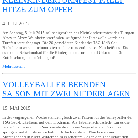
KLEINKINDERTURNFEST FÄLLT
HITZE ZUM OPFER
4. JULI 2015
Am Sonntag, 5. Juli 2015 sollte eigentlich das Kleinkinderturnfest des Turngau
Alzey in Alzey-Weinheim stattfinden. Aufgrund der Hitzewelle wurde das
Turnfest jetzt abgesagt. Die 20 gemeldeten Kinder der TSG 1848 Gau-
Bickelheim waren hochmotiviert und bestens vorbereitet. Nun heißt es „Eis
essen und Schwimmbad für die Kinder, anstatt turnen und Urkunden. Die
Enttäuschung ist natürlich groß,
Mehr lesen…
VOLLEYBALLER BEENDEN
SAISON MIT ZWEI NIEDERLAGEN
15. MAI 2015
In der vergangenen Woche standen gleich zwei Partien für die Volleyballer der
TSG Gau-Bickelheim auf dem Programm. Als Tabellenschlusslicht war es die
letzte Chance noch vor Saisonende durch zwei Siege über den Strich zu
springen und die Klasse zu halten. Jedoch ist dieser Plan bereits am
Montagabend in Klein Winternheim gescheitert. Gegen den Tabellendritten